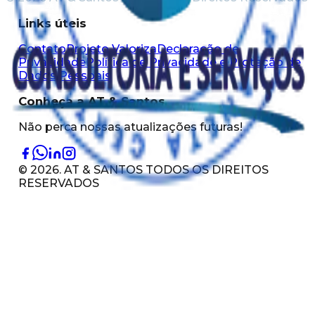
Links úteis
Contato
Projeto Valoriza
Declaração de
Privacidade
Política de Privacidade e Proteção de
Dados Pessoais
Conheça a AT & Santos
Não perca nossas atualizações futuras!
©
2026
. AT & SANTOS TODOS OS DIREITOS
RESERVADOS