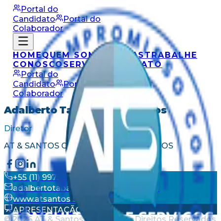
Portal do
Candidato
Portal do
Colaborador
HOME
QUEM SOMOS
VAGAS
TRABALHE
CONOSCO
SERVIÇOS
CONTATO
Portal do
Candidato
Portal do
Colaborador
Adalberto Tabajara dos Santos
Diretor
AT & SANTOS CONSULTORIA E SERVIÇOS
+55 (11) 99722-4190
adalbertotabajara@atsantos.com.br
www.atsantos.com.br
APRESENTAÇÃO
©
2026
AT & Santos — Todos os Direitos Reservados