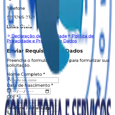
Telefone
(11) 3266-2321
Links Úteis
Declaração de Privacidade
Política de
Privacidade e Proteção de Dados
Enviar Requisição de Dados
Preencha o formulário abaixo para formalizar sua
solicitação.
Nome Completo *
Data de Nascimento *
CPF *
Telefone / WhatsApp *