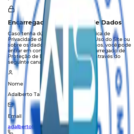
Encarregado de Proteção de Dados
Caso tenha dúvidas sobre esta Política de
Privacidade de Dados e Termos de Uso do Site ou
sobre os dados pessoais que tratamos, você pode
entrar em contato com o nosso Encarregado de
Proteção de Dados Pessoais, DPO, através do
seguinte canal:
Nome
Adalberto Tabajara Lisboa Santos
Email
adalbertolisboa@atsantos.com.br