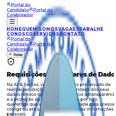
Portal do
Candidato
Portal do
Colaborador
HOME
QUEM SOMOS
VAGAS
TRABALHE
CONOSCO
SERVIÇOS
CONTATO
Portal do
Candidato
Portal do
Colaborador
Voltar
Requisições de Titulares de Dado
Na At & Santos, você tem o direito preservado de
realizar requisições sobre a titularidade dos seus
dados retidos conosco. Valorizamos a transparênci
e a proteção da sua privacidade, e, por isso,
queremos que você se sinta à vontade para acessar
corrigir ou até solicitar a exclusão das informações
pessoais.