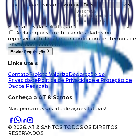
Tipo de Requisição *
Detalhes da Solicitação *
Declaro que sou o titular dos dados ou
representante legal, e concordo com os Termos de
Privacidade conforme a LGPD. *
Enviar Requisição
Links úteis
Contato
Projeto Valoriza
Declaração de
Privacidade
Política de Privacidade e Proteção de
Dados Pessoais
Conheça a AT & Santos
Não perca nossas atualizações futuras!
©
2026
. AT & SANTOS TODOS OS DIREITOS
RESERVADOS